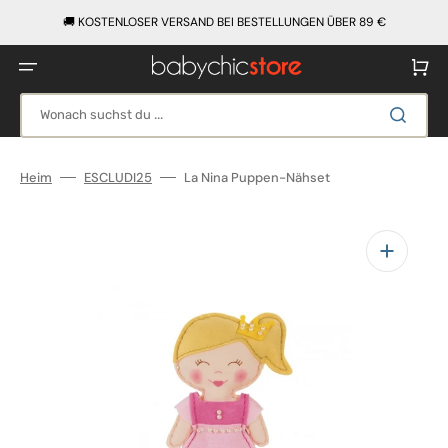
Direkt
zum
🚚 KOSTENLOSER VERSAND BEI BESTELLUNGEN ÜBER 89 €
Inhalt
Warenko
Wonach suchst du ...
Heim
ESCLUDI25
La Nina Puppen-Nähset
Medien
1