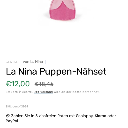
in
Galerieansicht
öffnen
von
La Nina
LA NINA
La Nina Puppen-Nähset
€12,00
€18,46
Verkaufspreis
Normaler
Steuern inklusive.
Der Versand
wird an der Kasse berechnet.
Preis
SKU: cont-13994
💳 Zahlen Sie in 3 zinsfreien Raten mit Scalapay, Klarna oder
PayPal.