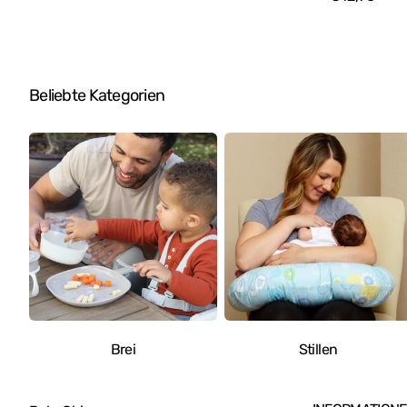
Brettspiele
Preis
Schönheitsspiele
Gartenspiele
Beliebte Kategorien
Reinigungsspiele
Holzspiele
Wiegenmobile
Mobiles und Spieluhren
Malschürze
Tafel für Kinder
Spielzeugautos
Roller
Brei
Stillen
Elektrische Motorräder
Fitnessstudios