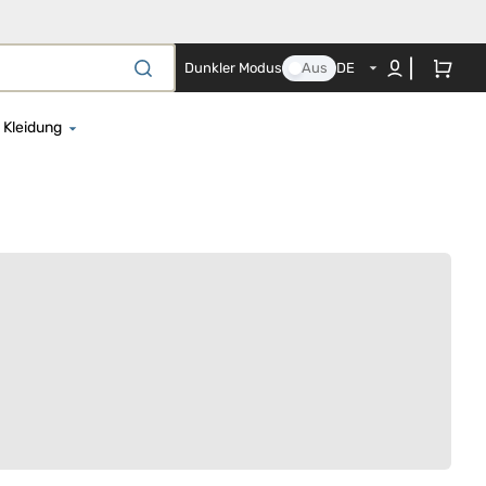
Warenkorb
Dunkler Modus
Aus
DE
Kleidung
el für Neugeborene
Strampelhöschen
en- und Nestchenset
Regenbekleidung
es Co-Sleeping-Textil
Bademäntel und Strandtücher
ezüge
Baby-Body
ttbezüge
Nachthemd
erschaftskissen
Mützen, Schals und Handschuhe
Mützen
te
che und
Kostüme und Schwimmwesten
agendecken
Schwangerschafts- und