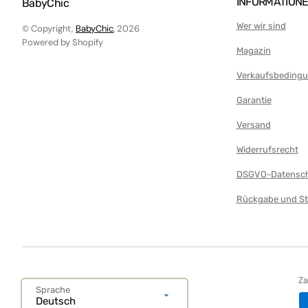
INFORMATION
BabyChic
Puppenwagen
Wer wir sind
Plüsch
© Copyright,
BabyChic
, 2026
Powered by Shopify
Pools für Kinder
Magazin
Autostrecke
Verkaufsbeding
Erste Schritte
Garantie
Projektoren
Versand
Tablets und Smartphones
Widerrufsrecht
Teppiche und Turnhallen
DSGVO-Datensch
Teppich
Rückgabe und St
Spieltisch
Kinderzelt
Traktoren
Z
Baby-Dreirad
Sprache
Deutsch
Glocken und Rasseln