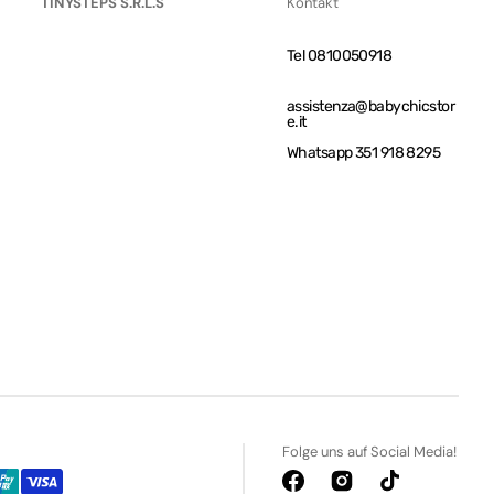
TINYSTEPS S.R.L.S
Kontakt
Tel 0810050918
assistenza@babychicstor
e.it
Whatsapp 351 918 8295
Folge uns auf Social Media!
Facebook
Instagram
TikTok