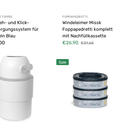
ter:
Anbieter:
 TIPPEE
FOPPAPEDRETTI
eh- und Klick-
Windeleimer Missk
orgungssystem für
Foppapedretti komplett
ln Blau
mit Nachfüllkassette
aler
00
€26,90
€31,65
Verkaufspreis
Normaler
Preis
Miss
Sale
K
scher
Windelbehälter
mer
Nachfüllpackung
3
Stk