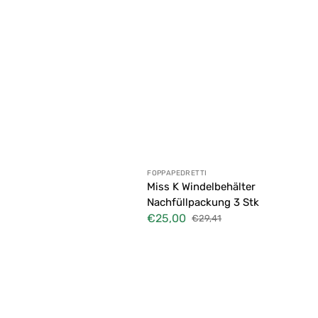
Anbieter:
FOPPAPEDRETTI
Miss K Windelbehälter
Nachfüllpackung 3 Stk
€25,00
€29,41
Verkaufspreis
Normaler
Preis