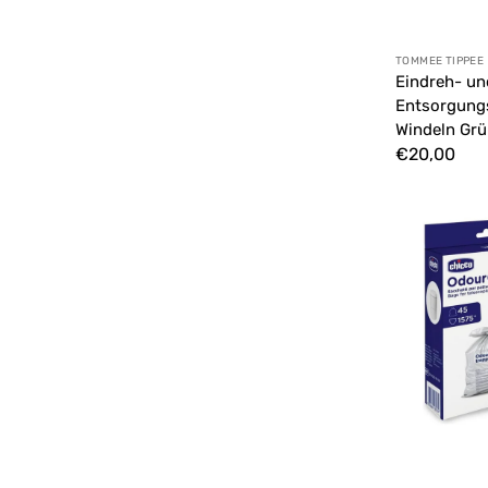
Farbgehäuse
Anbieter:
TOMMEE TIPPEE
Funkgesteuerte Fahrzeuge
Eindreh- un
Entsorgung
Windeln Gr
Normaler
€20,00
Preis
Chicco
Teleskop-
Windelaufsatz
Nachfüllpackun