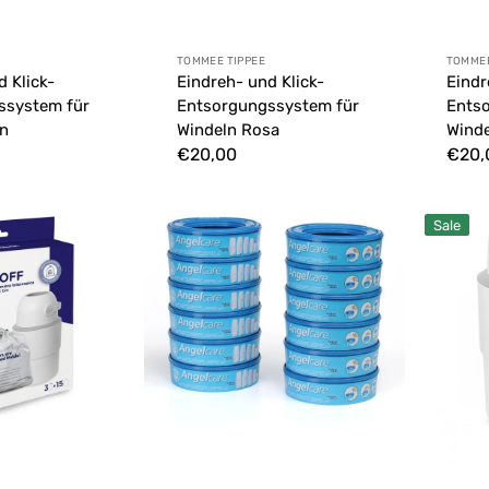
Anbieter:
Anbie
TOMMEE TIPPEE
TOMMEE
d Klick-
Eindreh- und Klick-
Eindr
ssystem für
Entsorgungssystem für
Ents
ün
Windeln Rosa
Winde
Normaler
€20,00
Norm
€20,
Preis
Preis
Foppapedretti
Odour
Sale
Pig
OFF
Nachfüllungen
Teleskopi
g
12
Windelei
Stück
Chicco