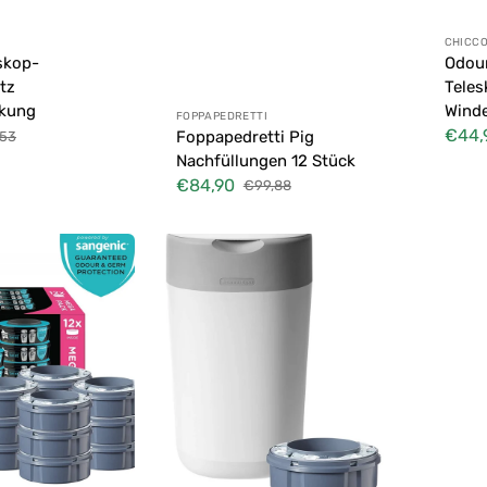
Anbie
CHICC
skop-
Odou
tz
Teles
ckung
Winde
Anbieter:
FOPPAPEDRETTI
€44,
Foppapedretti Pig
,53
maler
Verkau
Nachfüllungen 12 Stück
s
€84,90
€99,88
Verkaufspreis
Normaler
Preis
Eindreh-
und
ten
Klick-
Entsorgungssystem
für
Windeln
White