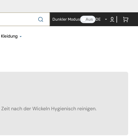
Warenkorb
Dunkler Modus
Aus
DE
Kleidung
el für Neugeborene
Strampelhöschen
en- und Nestchenset
Regenbekleidung
es Co-Sleeping-Textil
Bademäntel und Strandtücher
ezüge
Baby-Body
ttbezüge
Nachthemd
erschaftskissen
Mützen, Schals und Handschuhe
Zeit nach der Wickeln Hygienisch reinigen.
Mützen
te
che und
Kostüme und Schwimmwesten
agendecken
Schwangerschafts- und