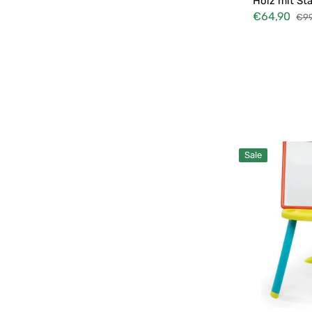
Holz mit Sta
Brettspiele
€64,90
€99
Verkaufspreis
Nor
Schönheitsspiele
Pre
Gartenspiele
Reinigungsspiele
Holzspiele
Wiegenmobile
Mal-
Mobiles und Spieluhren
Sale
und
Kreativtafel
Malschürze
Multicolor
Tafel für Kinder
Spielzeugautos
Roller
Elektrische Motorräder
Fitnessstudios