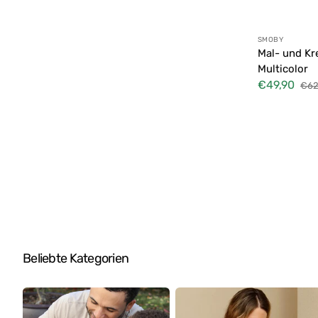
Farbgehäuse
Anbieter:
SMOBY
Funkgesteuerte Fahrzeuge
Mal- und Kre
Multicolor
€49,90
€62
Verkaufspreis
Nor
Prei
Beliebte Kategorien