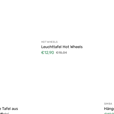
äder
e
tz
stell
ett
Anbieter:
HOT WHEELS
Leuchttafel Hot Wheels
€12,90
€15,34
Verkaufspreis
Normaler
Preis
Anbie
SIMBA
 Tafel aus
Häng