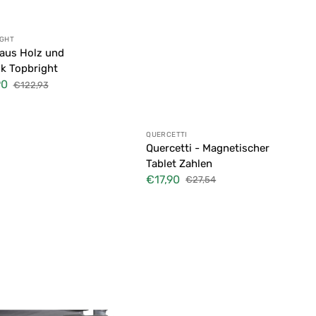
ter:
IGHT
 aus Holz und
ik Topbright
90
€122,93
fspreis
Normaler
Preis
Anbieter:
QUERCETTI
Quercetti - Magnetischer
Tablet Zahlen
€17,90
€27,54
Verkaufspreis
Normaler
Preis