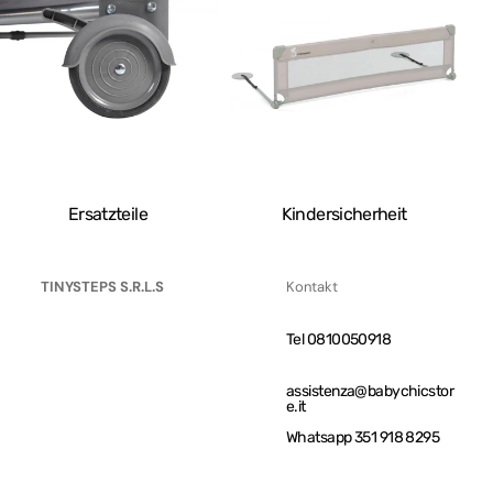
Ersatzteile
Kindersicherheit
TINYSTEPS S.R.L.S
Kontakt
Tel 0810050918
assistenza@babychicstor
e.it
Whatsapp 351 918 8295