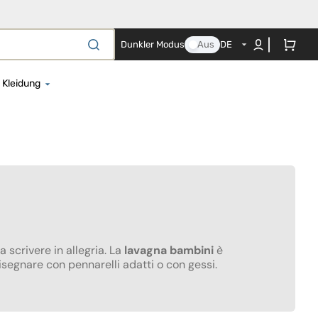
Warenkorb
Dunkler Modus
Aus
DE
Kleidung
el für Neugeborene
Strampelhöschen
en- und Nestchenset
Regenbekleidung
es Co-Sleeping-Textil
Bademäntel und Strandtücher
ezüge
Baby-Body
ttbezüge
Nachthemd
erschaftskissen
Mützen, Schals und Handschuhe
a scrivere in allegria. La
lavagna bambini
è
Mützen
isegnare con pennarelli adatti o con gessi.
te
che und
Kostüme und Schwimmwesten
agendecken
Schwangerschafts- und