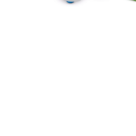
äder
e
tz
stell
ett