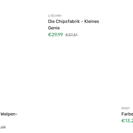
Anbieter:
LISCIANI
Die Chipsfabrik - Kleines
Genie
€29,99
€37,31
Verkaufspreis
Normaler
Preis
Anbie
DISET
-Welpen-
Farb
€13,
Verkau
,38
maler