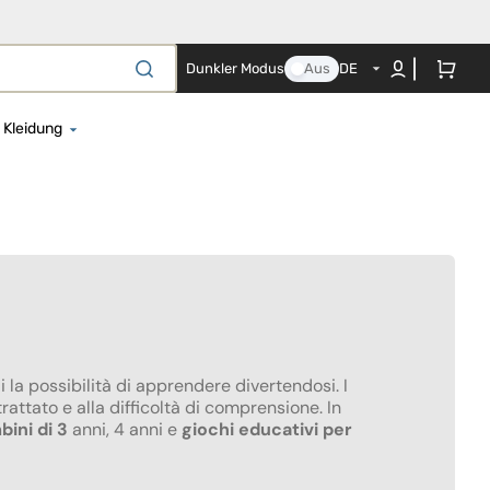
Warenkorb
Dunkler Modus
Aus
DE
Kleidung
el für Neugeborene
Strampelhöschen
en- und Nestchenset
Regenbekleidung
es Co-Sleeping-Textil
Bademäntel und Strandtücher
ezüge
Baby-Body
ttbezüge
Nachthemd
erschaftskissen
Mützen, Schals und Handschuhe
 la possibilità di apprendere divertendosi. I
Mützen
trattato e alla difficoltà di comprensione. In
bini di 3
anni, 4 anni e
giochi educativi per
te
che und
Kostüme und Schwimmwesten
agendecken
Schwangerschafts- und