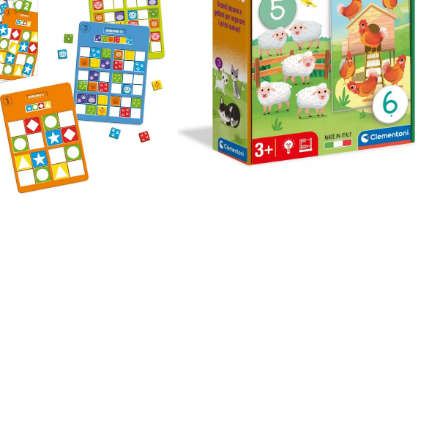
10
-
Clementoni