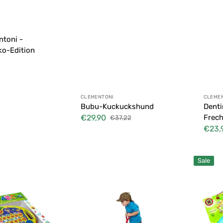
ntoni -
ko-Edition
Anbieter:
Anbie
CLEMENTONI
CLEME
Bubu-Kuckuckshund
Denti
€29,90
Frech
€37,22
Verkaufspreis
Normaler
€23,
Preis
Verkau
Hundedetektiv
Magnetka
Sale
Chicco
Italien