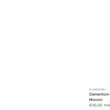
Anbieter:
CLEMENTONI
Clementoni
Mission
€10,00
€15
Verkaufspreis
Nor