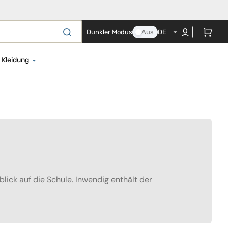
Warenkorb
Dunkler Modus
Aus
DE
Kleidung
el für Neugeborene
Strampelhöschen
en- und Nestchenset
Regenbekleidung
es Co-Sleeping-Textil
Bademäntel und Strandtücher
ezüge
Baby-Body
ttbezüge
Nachthemd
erschaftskissen
Mützen, Schals und Handschuhe
lick auf die Schule. Inwendig enthält der
Mützen
te
che und
Kostüme und Schwimmwesten
agendecken
Schwangerschafts- und