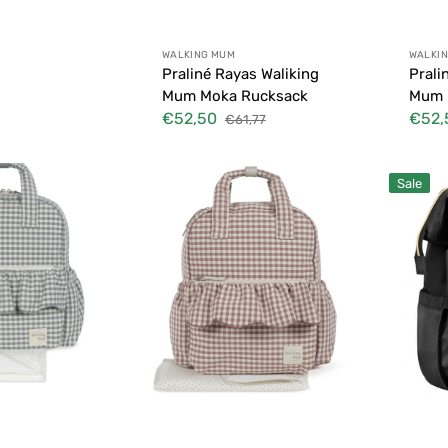
Anbieter:
Anbie
WALKING MUM
WALKI
Praliné Rayas Waliking
Prali
Mum Moka Rucksack
Mum 
€52,50
€52,
€61,77
Verkaufspreis
Normaler
Verkau
Preis
Rucksack
Rucksack
Sale
Praliné
in
Walking
Schwarz,
Mum
Schwarz
und
Gold