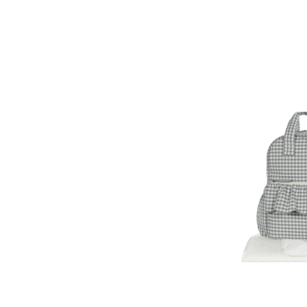
Praline
Walking
Mum
Matcha
Rucksack