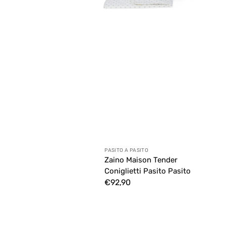
Anbieter:
PASITO A PASITO
Zaino Maison Tender
Coniglietti Pasito Pasito
Normaler
€92,90
Preis