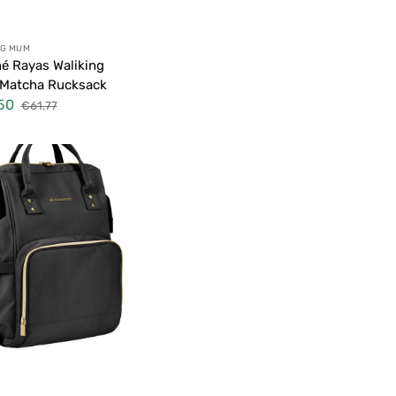
ter:
NG MUM
né Rayas Waliking
Matcha Rucksack
50
€61,77
fspreis
Normaler
Preis