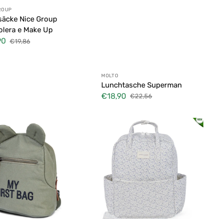
ter:
ROUP
äcke Nice Group
lera e Make Up
90
€19,86
fspreis
Normaler
Preis
Anbieter:
MOLTO
Lunchtasche Superman
€18,90
€22,56
Verkaufspreis
Normaler
Preis
Zaino
Maison
Tender
e
Coniglietti
Pasito
Pasito