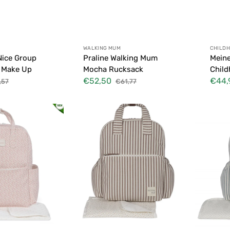
Anbieter:
Anbie
WALKING MUM
CHILD
Nice Group
Praline Walking Mum
Meine
e Make Up
Mocha Rucksack
Child
€52,50
€44,
,57
€61,77
maler
Verkaufspreis
Normaler
Verkau
s
Preis
Praliné
Praliné
Rayas
Rayas
Waliking
Waliking
Mum
Mum
Moka
Matcha
Rucksack
Rucksack