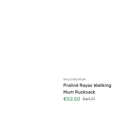
Anbieter:
WALKING MUM
Praliné Rayas Waliking
Mum Rucksack
€52,50
€61,77
Verkaufspreis
Normaler
Preis