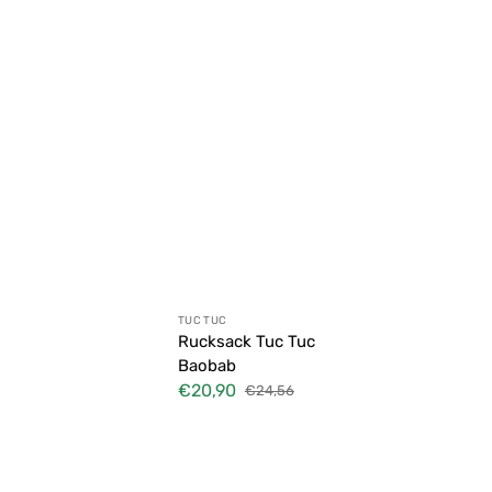
äder
e
tz
stell
ett
Anbieter:
TUC TUC
Rucksack Tuc Tuc
Baobab
€20,90
€24,56
Verkaufspreis
Normaler
Preis