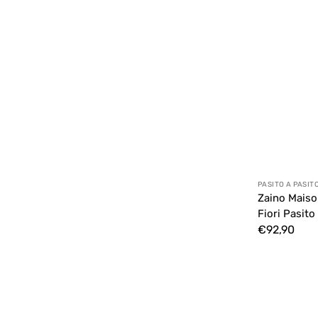
Anbieter:
PASITO A PASIT
Zaino Maiso
Fiori Pasito
Normaler
€92,90
Preis