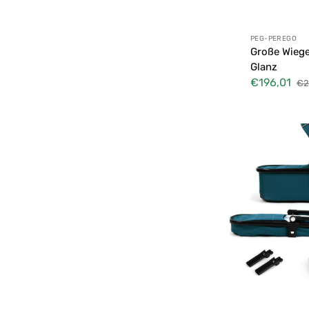
Farbgehäuse
Anbieter:
PEG-PEREGO
Funkgesteuerte Fahrzeuge
Große Wiege
Glanz
€196,01
€2
Verkaufspreis
No
Pre
Babywannen
Kidnort
Sove
-
Blue