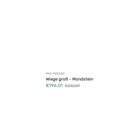
Anbieter:
PEG-PEREGO
Wiege groß - Mondstein
€196,01
€230,59
Verkaufspreis
Normaler
Preis