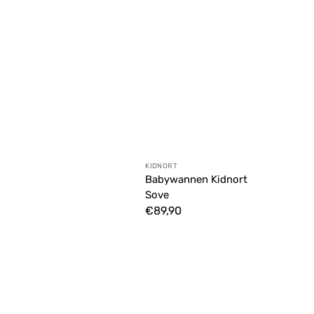
Anbieter:
KIDNORT
Babywannen Kidnort
Sove
Normaler
€89,90
Preis