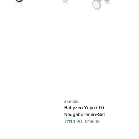
Anbieter:
BABYZEN
Babyzen Yoyo+ 0+
Neugeborenen-Set
€114,90
€135,18
Verkaufspreis
Normaler
Preis