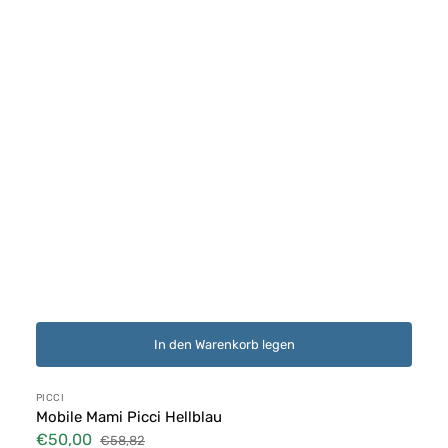
In den Warenkorb legen
Anbieter:
PICCI
Mobile Mami Picci Hellblau
€50,00
€58,82