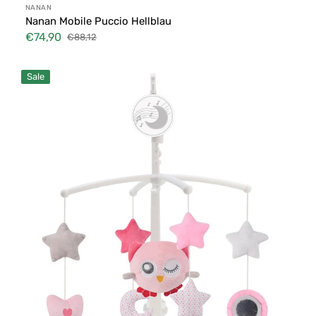
Anbieter:
NANAN
Nanan Mobile Puccio Hellblau
€74,90
€88,12
Verkaufspreis
Normaler
Preis
Verträumtes
Sale
Bettmobil
-
Rosa