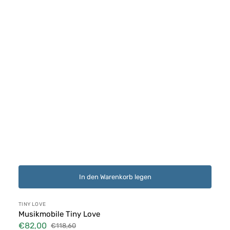
In den Warenkorb legen
Anbieter:
TINY LOVE
Musikmobile Tiny Love
€82,00
€118,60