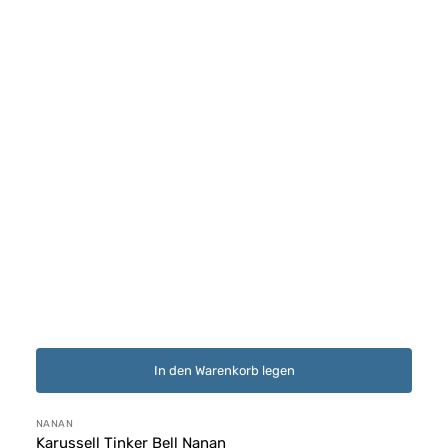
In den Warenkorb legen
Anbieter:
NANAN
Karussell Tinker Bell Nanan