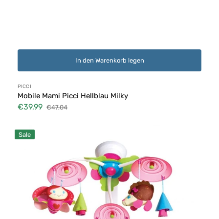
In den Warenkorb legen
Anbieter:
PICCI
Mobile Mami Picci Hellblau Milky
€39,99
€47,04
Verkaufspreis
Normaler
Preis
Musikmobile
Sale
Tiny
Love