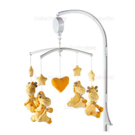
Verkaufspreis
Normaler
Preis
Karussell
Tinker
Bell
Nanan