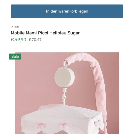
In den Warenkorb legen
Anbieter:
PICCI
Mobile Mami Picci Hellblau Sugar
€59,90
€70,47
Verkaufspreis
Normaler
Preis
Mobile
Sale
Picci
Rosa
Sugar