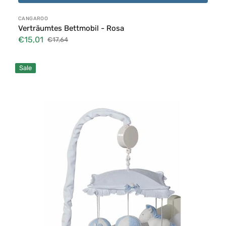
Anbieter:
CANGAROO
Verträumtes Bettmobil - Rosa
€15,01
€17,64
Verkaufspreis
Normaler
Preis
Mobile
Sale
Mami
Picci
Hellblau
Milky