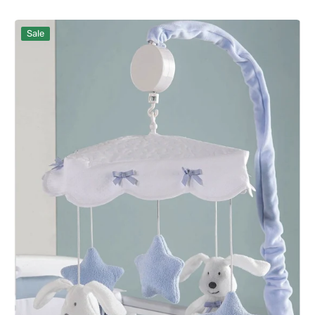
Verkaufspreis
Normaler
Preis
Mobile
Sale
Mami
Picci
Hellblau
Sugar