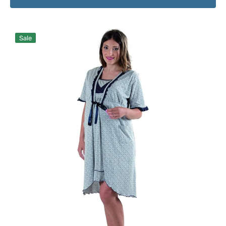
Bademantel
Sale
Kurze
Ärmel,
Grey
4