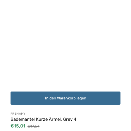
In den Warenkorb legen
Anbieter:
PREMAMY
Bademantel Kurze Ärmel, Grey 4
€15,01
€17,64
Verkaufspreis
Normaler