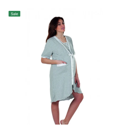
Verkaufspreis
Normaler
Preis
Bademantel
Sale
Kurze
Ärmel,
Grey
4