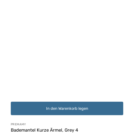
In den Warenkorb legen
Anbieter:
PREMAMY
Bademantel Kurze Ärmel, Grey 4