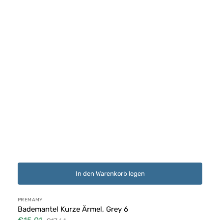
In den Warenkorb legen
Anbieter:
PREMAMY
Bademantel Kurze Ärmel, Grey 6