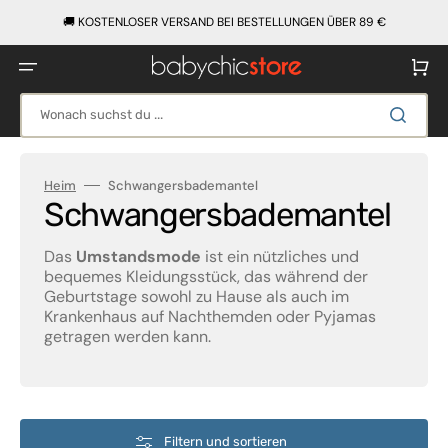
Direkt
zum
🚚 KOSTENLOSER VERSAND BEI BESTELLUNGEN ÜBER 89 €
Inhalt
Warenko
Wonach suchst du ...
Heim
Schwangersbademantel
Kategorie:
Schwangersbademantel
Das
Umstandsmode
ist ein nützliches und
bequemes Kleidungsstück, das während der
Geburtstage sowohl zu Hause als auch im
Krankenhaus auf Nachthemden oder Pyjamas
getragen werden kann.
Filtern und sortieren