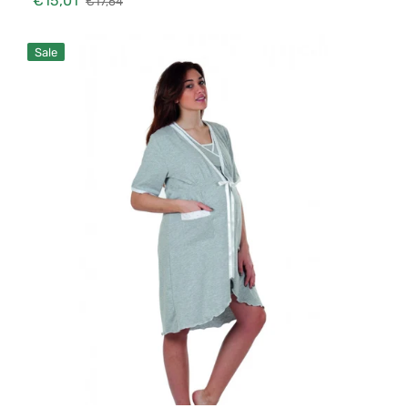
€15,01
€17,64
Verkaufspreis
Normaler
Preis
Bademantel
Sale
Kurze
Ärmel,
Grey
3