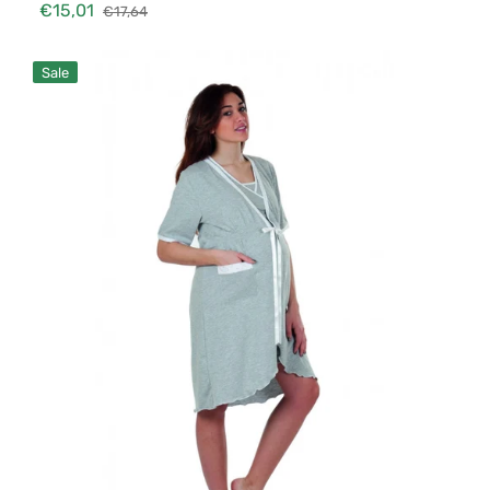
€15,01
€17,64
Verkaufspreis
Normaler
Preis
Bademantel
Sale
Kurze
Ärmel,
Grey
6