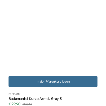
In den Warenkorb legen
Anbieter:
PREMAMY
Bademantel Kurze Ärmel, Grey 3
€29,90
€35,17