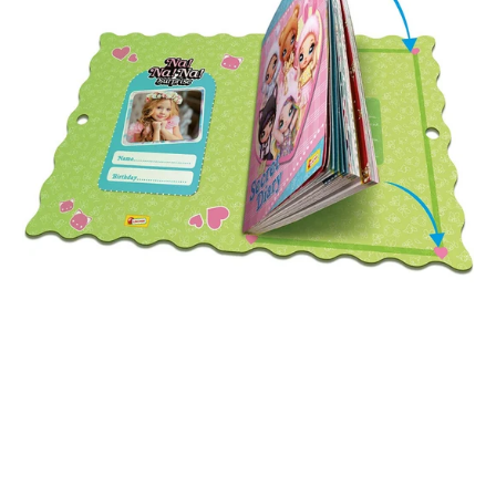
n
/
A!
Überraschung
Geheimes
Tagebuch