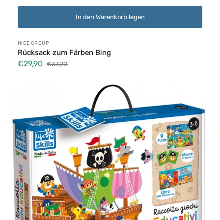
In den Warenkorb legen
Anbieter:
NICE GROUP
Rücksack zum Färben Bing
€29,90
€37,22
Verkaufspreis
Normaler
Preis
Sammlung
von
Piraten-
Lernspielen