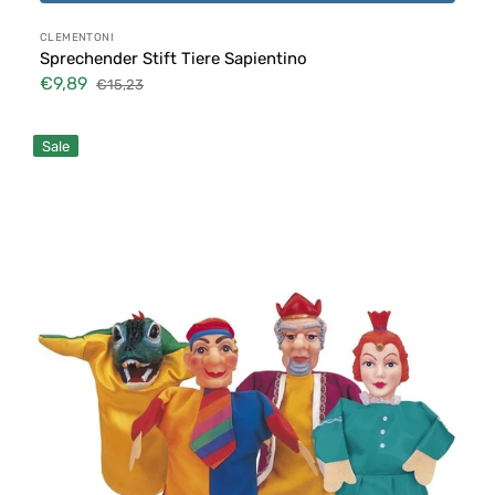
Anbieter:
CLEMENTONI
Sprechender Stift Tiere Sapientino
€9,89
€15,23
Verkaufspreis
Normaler
Preis
Satz
Sale
Marionetten