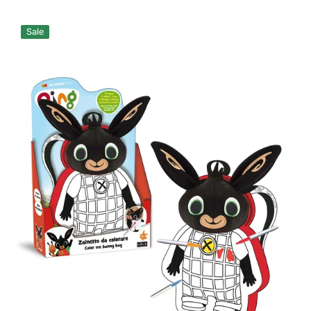
Preis
Rücksack
Sale
zum
Färben
Bing