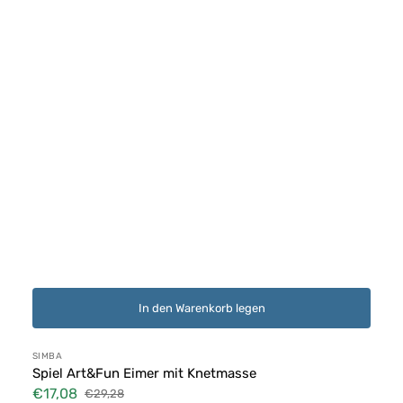
In den Warenkorb legen
Anbieter:
SIMBA
Spiel Art&Fun Eimer mit Knetmasse
€17,08
€29,28
Verkaufspreis
Normaler