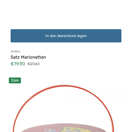
In den Warenkorb legen
Anbieter:
SIMBA
Satz Marionetten
€19,90
€27,61
Verkaufspreis
Normaler
Preis
Spiel
Sale
Art&Fun
Eimer
mit
Knetmasse