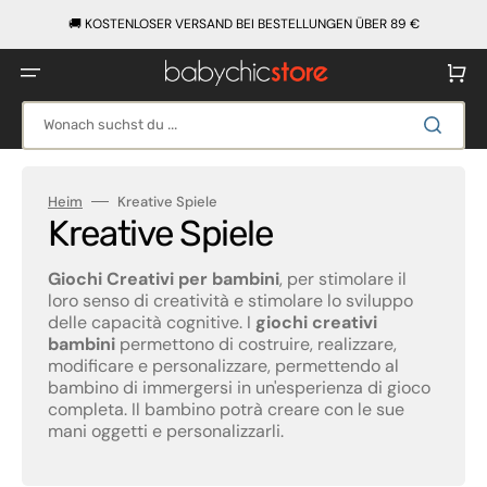
Direkt
zum
🚚 KOSTENLOSER VERSAND BEI BESTELLUNGEN ÜBER 89 €
Inhalt
Warenko
Wonach suchst du ...
Heim
Kreative Spiele
Kategorie:
Kreative Spiele
Giochi Creativi per bambini
, per stimolare il
loro senso di creatività e stimolare lo sviluppo
delle capacità cognitive. I
giochi creativi
bambini
permettono di costruire, realizzare,
modificare e personalizzare, permettendo al
bambino di immergersi in un'esperienza di gioco
completa. Il bambino potrà creare con le sue
mani oggetti e personalizzarli.