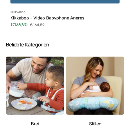
Anbieter:
KIKKABOO
Kikkaboo - Video Babyphone Aneres
€139,90
€164,59
Verkaufspreis
Normaler
Preis
Beliebte Kategorien
Brei
Stillen