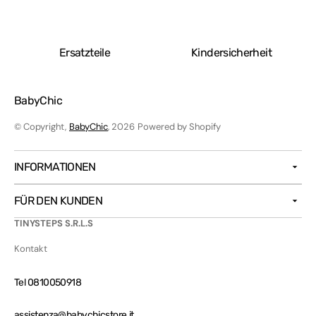
Ersatzteile
Kindersicherheit
BabyChic
© Copyright,
BabyChic
, 2026
Powered by Shopify
INFORMATIONEN
FÜR DEN KUNDEN
TINYSTEPS S.R.L.S
Kontakt
Tel 0810050918
assistenza@babychicstore.it