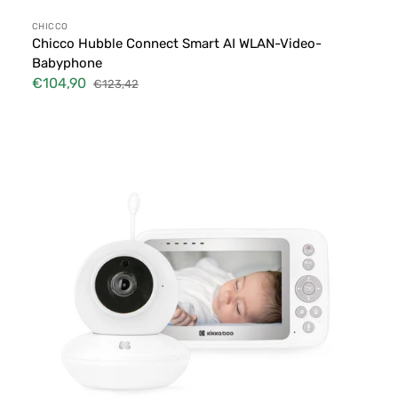
Anbieter:
CHICCO
Chicco Hubble Connect Smart AI WLAN-Video-
Babyphone
€104,90
€123,42
Verkaufspreis
Normaler
Preis
Kikkaboo
-
Video
Babyphone
Aneres