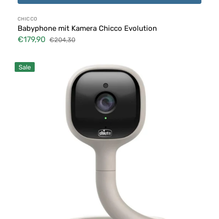
Anbieter:
CHICCO
Babyphone mit Kamera Chicco Evolution
€179,90
€204,30
Verkaufspreis
Normaler
Preis
Chicco
Sale
Hubble
Connect
Smart
AI
WLAN-
Video-
Babyphone