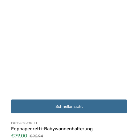
Schnellansicht
Anbieter:
FOPPAPEDRETTI
Foppapedretti-Babywannenhalterung
€79,00
€92,94