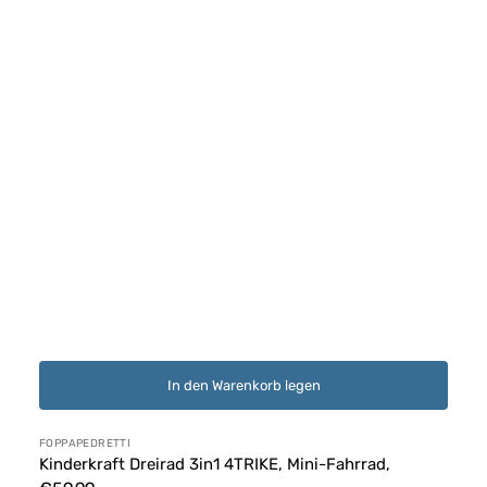
In den Warenkorb legen
Anbieter:
FOPPAPEDRETTI
Kinderkraft Dreirad 3in1 4TRIKE, Mini-Fahrrad,