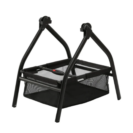
Stand
Up
Adamex
-
Belissa