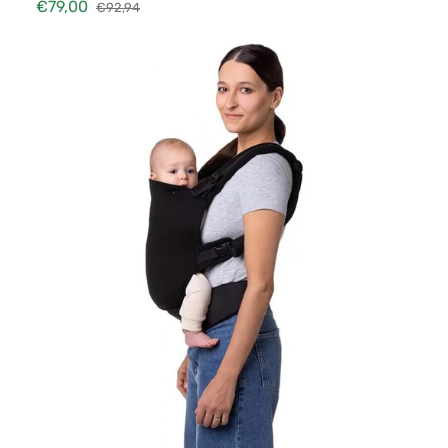
€79,00
€92,94
Verkaufspreis
Normaler
Preis
Tragehilfe
MoMi
COLLET
bis
20
kg.
Black