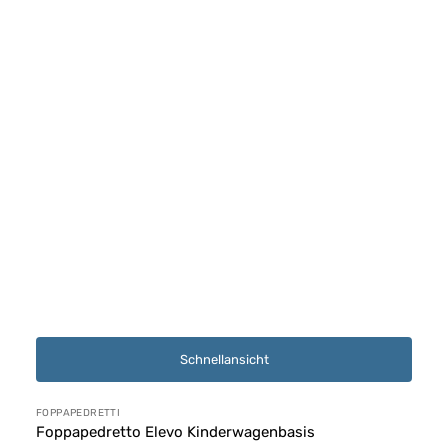
Schnellansicht
Anbieter:
FOPPAPEDRETTI
Foppapedretto Elevo Kinderwagenbasis