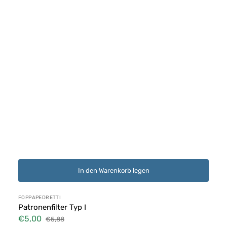
In den Warenkorb legen
Anbieter:
FOPPAPEDRETTI
Patronenfilter Typ I
€5,00
€5,88
Verkaufspreis
Normaler