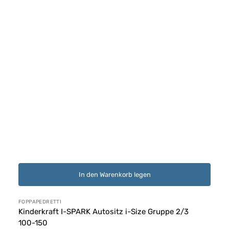
In den Warenkorb legen
Anbieter:
FOPPAPEDRETTI
Kinderkraft I-SPARK Autositz i-Size Gruppe 2/3
100-150