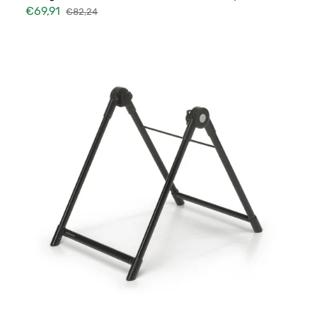
€69,91
€82,24
Verkaufspreis
Normaler
Preis
Foppapedretto
Elevo
Kinderwagenbasis