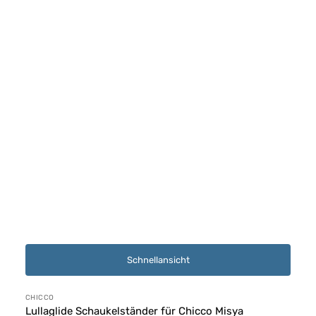
Schnellansicht
Anbieter:
CHICCO
Lullaglide Schaukelständer für Chicco Misya