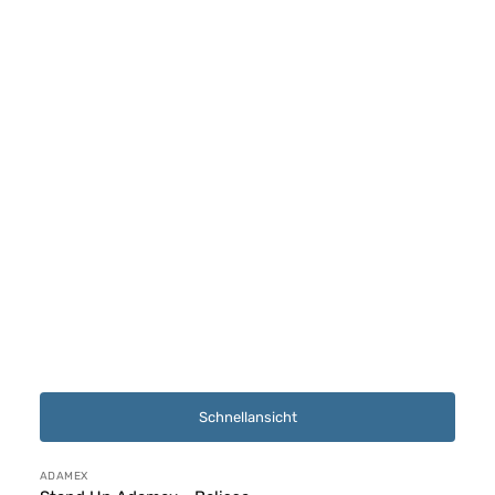
Schnellansicht
Anbieter:
ADAMEX