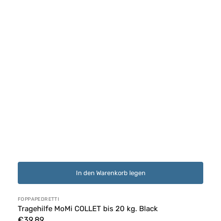
In den Warenkorb legen
Anbieter:
FOPPAPEDRETTI
Tragehilfe MoMi COLLET bis 20 kg. Black
Normaler
€39,89