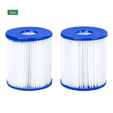
Verkaufspreis
Normaler
Preis
Patronenfilter
Sale
Typ
I