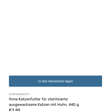
In den Warenkorb legen
Anbieter:
FOPPAPEDRETTI
ltima Katzenfutter für sterilisierte
ausgewachsene Katzen mit Huhn, 440 g
Normaler
€3,89