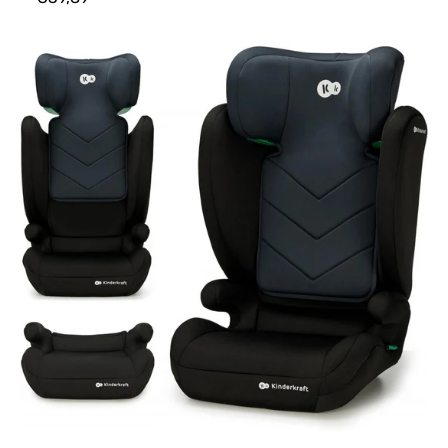
Preis
Kinderkraft
I-
SPARK
Autositz
i-
Size
Gruppe
2/3
100-
150