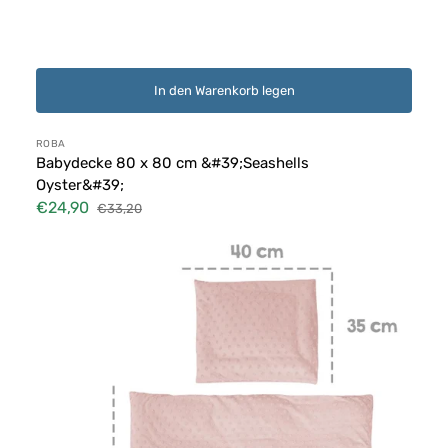
In den Warenkorb legen
Anbieter:
ROBA
Babydecke 80 x 80 cm &#39;Seashells
Oyster&#39;
€24,90
€33,20
Verkaufspreis
Normaler
Preis
Lil
Planet
Kinderbettwäsche
2tlg