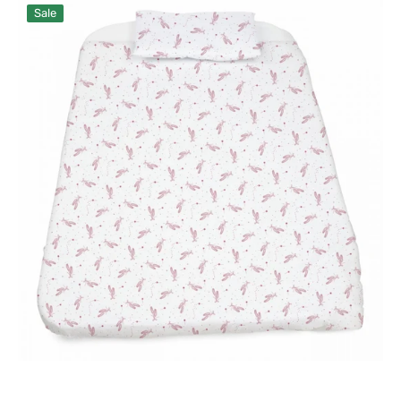
Babybettwӓsche
Sale
und
Babybettdecken
Chicco
Forever
-
Bear
Pink