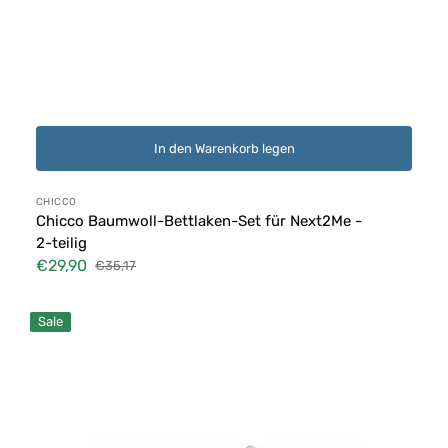
In den Warenkorb legen
Anbieter:
CHICCO
Chicco Baumwoll-Bettlaken-Set für Next2Me -
2-teilig
€29,90
€35,17
Verkaufspreis
Normaler
Preis
Bettlaken-
Sale
Set
Wiege
Picci
Milky
Rosa