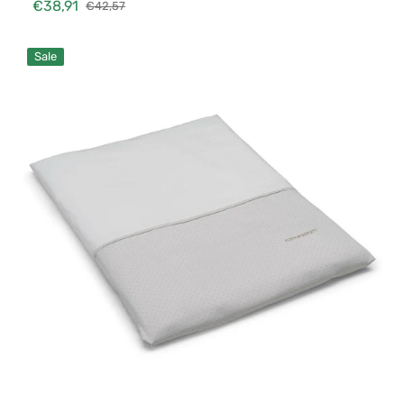
€38,91
€42,57
Verkaufspreis
Normaler
Preis
Babybettwӓsche
Sale
und
Babybettdecken
Foppapedretti
My
Bebè