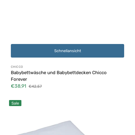
Schnellansicht
Anbieter:
CHICCO
Babybettwӓsche und Babybettdecken Chicco
Forever
€38,91
€42,57
Verkaufspreis
Normaler
Preis
Babybettwӓsche
Sale
und
Babybettdecken
Foppapedretti
My
Bebè