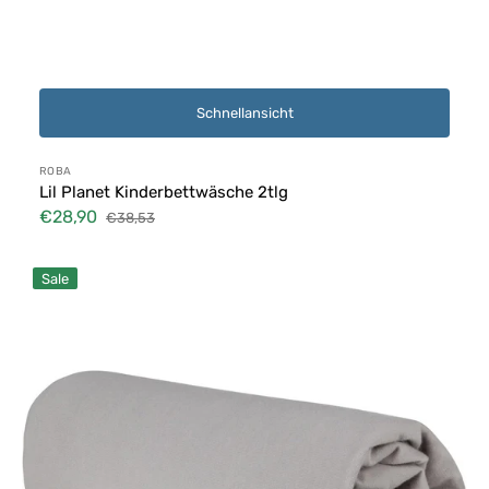
Schnellansicht
Anbieter:
ROBA
Lil Planet Kinderbettwäsche 2tlg
€28,90
€38,53
Verkaufspreis
Normaler
Preis
Lil
Sale
Planet
Spannbettlaken