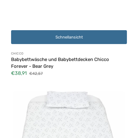
Schnellansicht
Anbieter:
CHICCO
Babybettwӓsche und Babybettdecken Chicco
Forever - Bear Grey
€38,91
€42,57
Verkaufspreis
Normaler
Preis
Babybettwӓsche
und
Babybettdecken
Chicco
Forever