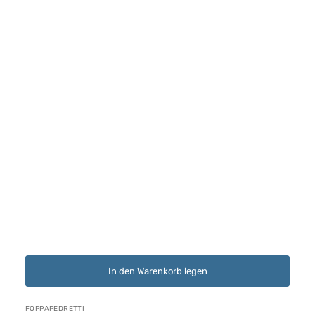
In den Warenkorb legen
Anbieter:
FOPPAPEDRETTI