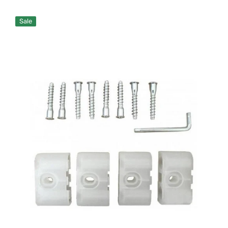
Preis
Doppelhöhen-
Sale
Kit
für
Kinderbett