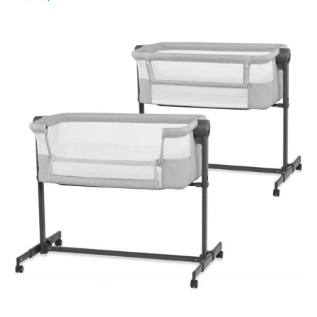
Verkaufspreis
Normaler
Preis
Beistellbett
Neste
Up
Light
Grey