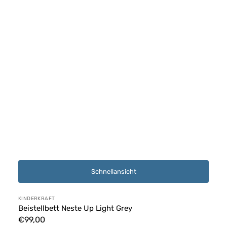
Schnellansicht
Anbieter:
KINDERKRAFT
Beistellbett Neste Up Light Grey
Normaler
€99,00