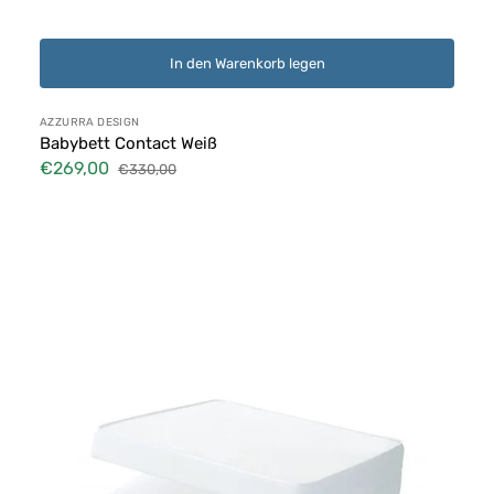
In den Warenkorb legen
Anbieter:
AZZURRA DESIGN
Babybett Contact Weiß
€269,00
€330,00
Verkaufspreis
Normaler
Preis
Reisebett-
Matratze