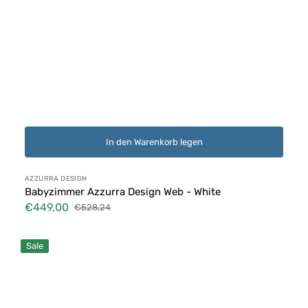
In den Warenkorb legen
Anbieter:
AZZURRA DESIGN
Babyzimmer Azzurra Design Web - White
€449,00
€528,24
Verkaufspreis
Normaler
Preis
Simam
Sale
Spannbettuch
Pipi-
Schutzbezug