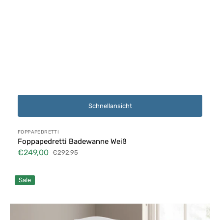
Schnellansicht
Anbieter:
FOPPAPEDRETTI
Foppapedretti Badewanne Weiß
€249,00
€292,95
Verkaufspreis
Normaler
Preis
Babyzimmer
Sale
Azzurra
Design
Web
-