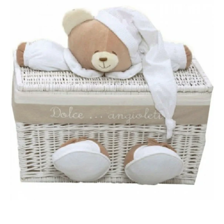
-
Größe
XL