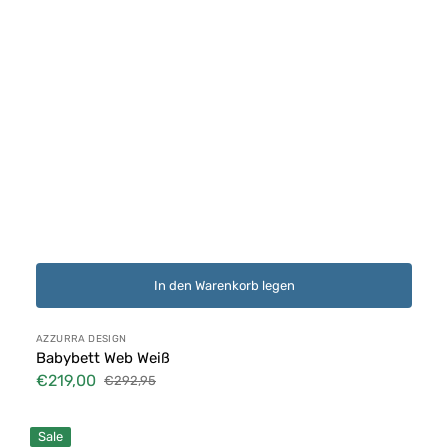
In den Warenkorb legen
Anbieter:
AZZURRA DESIGN
Babybett Web Weiß
€219,00
€292,95
Verkaufspreis
Normaler
Preis
Babybett
Sale
Contact