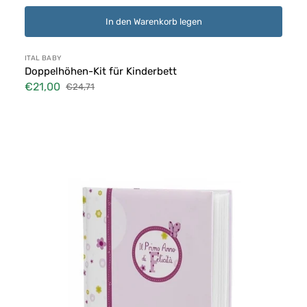
In den Warenkorb legen
Anbieter:
ITAL BABY
Doppelhöhen-Kit für Kinderbett
€21,00
€24,71
Verkaufspreis
Normaler
Preis
Chicco
Rosa
Geburtsalbum