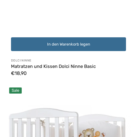
In den Warenkorb legen
Anbieter:
DOLCI NINNE
Matratzen und Kissen Dolci Ninne Basic
Normaler
€18,90
Preis
Babybett
Sale
Web
Weiß