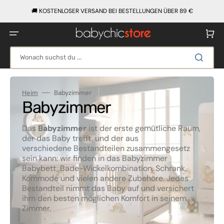
Direkt
zum
🚚 KOSTENLOSER VERSAND BEI BESTELLUNGEN ÜBER 89 €
Inhalt
Warenko
Wonach suchst du ...
Heim
Babyzimmer
Kategorie:
Babyzimmer
Das
Babyzimmer
ist der erste gemütliche Raum,
der das Baby trefft, und der aus
verschiedene Bestandteilen zusammengesetz
sein kann: wir finden in das Babyzimmer
Babybett, Bade-Wickelkombination, Schrank,
Kommode und vielen andere Zubehöre. Jedes
Bestandteil nimmt das Baby auf und versichert
ihm den besten möglichen Komfort in seinem
Zimmer.