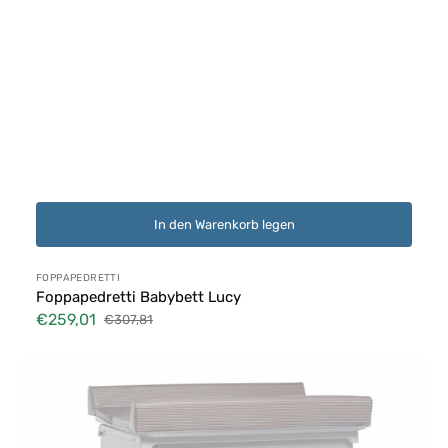
In den Warenkorb legen
Anbieter:
FOPPAPEDRETTI
Foppapedretti Babybett Lucy
€259,01
€307,81
Verkaufspreis
Normaler
Preis
Foppapedretti
Badewanne
Weiß