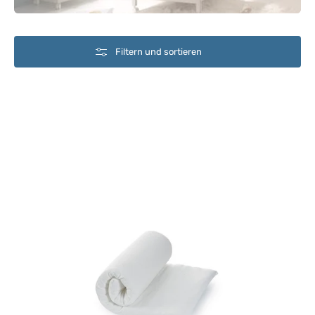
Filtern und sortieren
Matratzen
und
Kissen
Dolci
Ninne
Basic