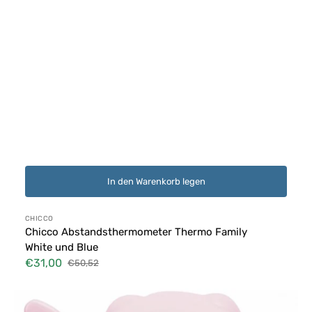
In den Warenkorb legen
Anbieter:
CHICCO
Chicco Abstandsthermometer Thermo Family
White und Blue
€31,00
€50,52
Verkaufspreis
Normaler
Preis
Badethermometer
Chicco