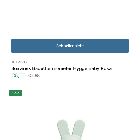
Schnellansicht
Anbieter:
SUAVINEX
Suavinex Badethermometer Hygge Baby Rosa
€5,00
€5,88
Verkaufspreis
Normaler
Preis
Suavinex
Sale
Badethermometer
Hygge
Baby
Green