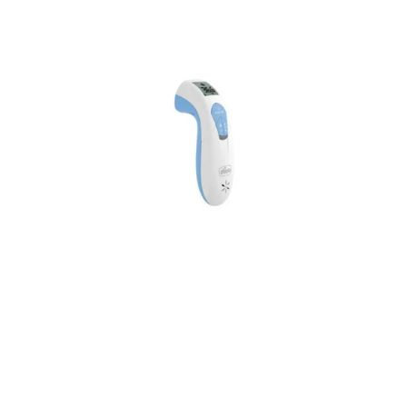
Thermo
Family
White
und
Blue