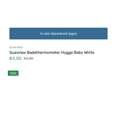
In den Warenkorb legen
Anbieter:
SUAVINEX
Suavinex Badethermometer Hygge Baby White
€5,00
€5,88
Verkaufspreis
Normaler
Preis
Lorelli
Sale
Badethermometer