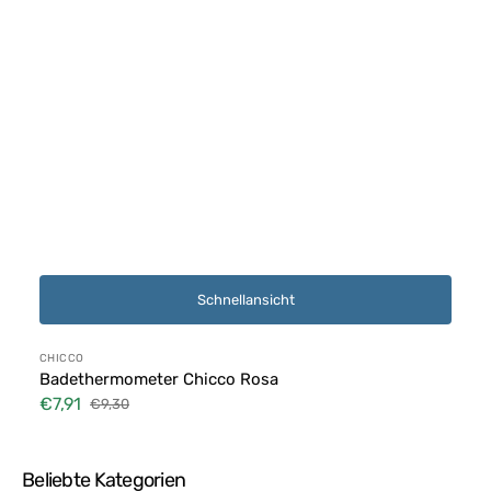
Schnellansicht
Anbieter:
CHICCO
Badethermometer Chicco Rosa
€7,91
€9,30
Verkaufspreis
Normaler
Preis
Beliebte Kategorien