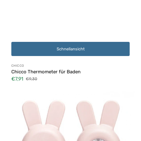
Schnellansicht
Anbieter:
CHICCO
Chicco Thermometer für Baden
€7,91
€9,30
Verkaufspreis
Normaler
Preis
Suavinex
Badethermometer
Hygge
Baby
Rosa