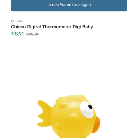
In den Warenkorb legen
Anbieter:
CHICCO
Chicco Digital Thermometer Digi Baby
€8,91
€15,01
Verkaufspreis
Normaler
Preis
Chicco
Thermometer
für
Baden