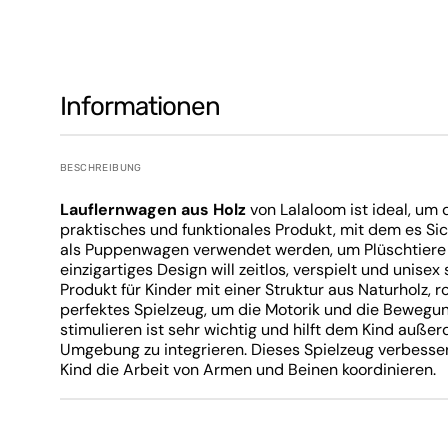
Kinderwagenr
Spielzeug-Haushaltsgerät
Kinderwagensi
Sportspielzeug
Kinderwagenge
Badespiele
Informationen
Hochstuhltabl
Kreative Spiele
Doktorspiele
BESCHREIBUNG
Lernspiele
Lauflernwagen aus Holz
von Lalaloom ist ideal, um 
Montessori-Spiele
praktisches und funktionales Produkt, mit dem es S
als Puppenwagen verwendet werden, um Plüschtiere 
Musikalische Spiele
einzigartiges Design will zeitlos, verspielt und unise
Produkt für Kinder mit einer Struktur aus Naturholz, 
Kinderwagenspiele
perfektes Spielzeug, um die Motorik und die Bewegung
Spiele für erste Aktivitäten
stimulieren ist sehr wichtig und hilft dem Kind auße
Umgebung zu integrieren. Dieses Spielzeug verbesse
Hochstuhlspiele
Kind die Arbeit von Armen und Beinen koordinieren.
Spiele im Freien
Strandspiele