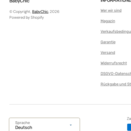
INFORMATION
BabyChic
Puppenwagen
Wer wir sind
© Copyright,
BabyChic
, 2026
Plüsch
Powered by Shopify
Magazin
Pools für Kinder
Autostrecke
Verkaufsbeding
Erste Schritte
Garantie
Projektoren
Versand
Tablets und Smartphones
Widerrufsrecht
Teppiche und Turnhallen
DSGVO-Datensch
Teppich
Rückgabe und St
Spieltisch
Kinderzelt
Traktoren
Z
Baby-Dreirad
Sprache
Deutsch
Glocken und Rasseln