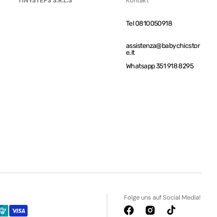
TINYSTEPS S.R.L.S
Kontakt
Tel 0810050918
assistenza@babychicstor
e.it
Whatsapp 351 918 8295
Folge uns auf Social Media!
Facebook
Instagram
TikTok