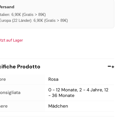
Trainingsanzüge und Jogging-
Sets
Versand
Italien: 6,90€ (Gratis > 89€)
Umstands-Morgenmantel
Europa (22 Länder): 6,90€ (Gratis > 89€)
Kleider und Anzüge
etzt auf Lager
ifiche Prodotto
+
ore
Rosa
0 - 12 Monate, 2 - 4 Jahre, 12
consigliata
- 36 Monate
ere
Mädchen