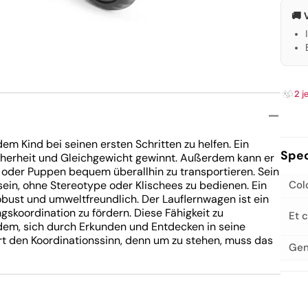
äder
e
🚚 
tz
stell
ett
2 j
dem Kind bei seinen ersten Schritten zu helfen. Ein
Spec
icherheit und Gleichgewicht gewinnt. Außerdem kann er
oder Puppen bequem überallhin zu transportieren. Sein
x sein, ohne Stereotype oder Klischees zu bedienen. Ein
Col
robust und umweltfreundlich. Der Lauflernwagen ist ein
skoordination zu fördern. Diese Fähigkeit zu
Et 
rdem, sich durch Erkunden und Entdecken in seine
rt den Koordinationssinn, denn um zu stehen, muss das
Gen