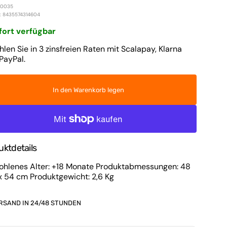
n und Bezüge für
Wochenbetthülle
00035
tten
: 8435574314604
Flip-Flops und Hausschuhe
dersitze
he und Kinderbettbezüge
fort verfügbar
Intim
kg)
hlen Sie in 3 zinsfreien Raten mit Scalapay, Klarna
Schwangerschaftsunterwäsche
PayPal.
avicella
chen
Trikots und T-Shirts
Medien
en und Stoßstangen
2
Sonnenbrille
In den Warenkorb legen
in
-Set für Kinderbett
Galerieansicht
Hosen und Leggings
öffnen
-Set für Kinderbett
Umstandspyjama
Kinder
ttlaken-Set
Pole
uktdetails
 für Kinderbett
Still-BH
ohlenes Alter: +18 Monate Produktabmessungen: 48
nder
x 54 cm Produktgewicht: 2,6 Kg
Schlafsack
Schuhe und Hausschuhe
RSAND IN 24/48 STUNDEN
T-Shirts