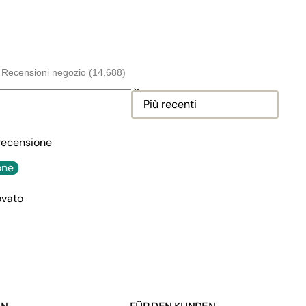
Recensioni negozio (14,688)
Sort reviews by
 recensione
one
ovato