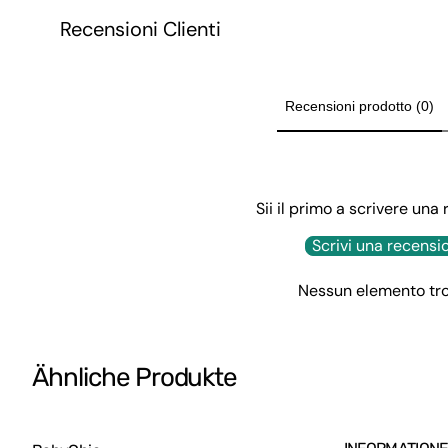
Brettspiele
Recensioni Clienti
Schönheitsspiele
Gartenspiele
Recensioni prodotto (0)
Reinigungsspiele
Holzspiele
Wiegenmobile
Sii il primo a scrivere una
Mobiles und Spieluhren
Scrivi una recensi
Malschürze
Tafel für Kinder
Nessun elemento tr
Spielzeugautos
Roller
Ähnliche Produkte
Elektrische Motorräder
Fitnessstudios