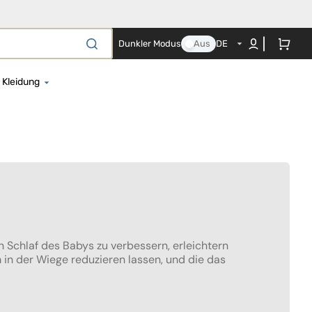
Warenkorb
Dunkler Modus
Aus
DE
Kleidung
el für Neugeborene
Strampelhöschen
en- und Nestchenset
Regenbekleidung
es Co-Sleeping-Textil
Bademäntel und Strandtücher
ezüge
Baby-Body
ttbezüge
Nachthemd
erschaftskissen
Mützen, Schals und Handschuhe
 Schlaf des Babys zu verbessern, erleichtern
Mützen
in der Wiege reduzieren lassen, und die das
te
che und
Kostüme und Schwimmwesten
agendecken
Schwangerschafts- und