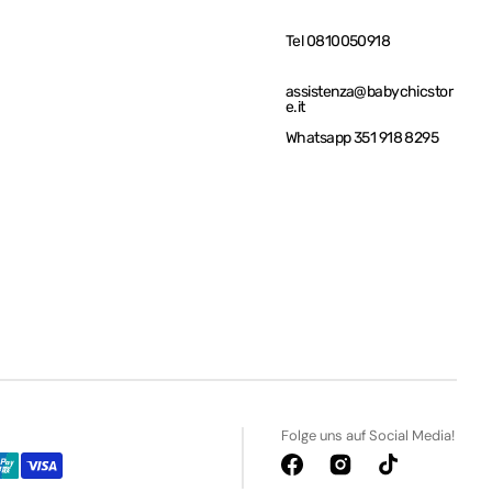
Tel 0810050918
assistenza@babychicstor
e.it
Whatsapp 351 918 8295
Folge uns auf Social Media!
Facebook
Instagram
TikTok