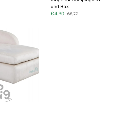
und Box
€4,90
€5,77
Verkaufspreis
Normaler
Preis