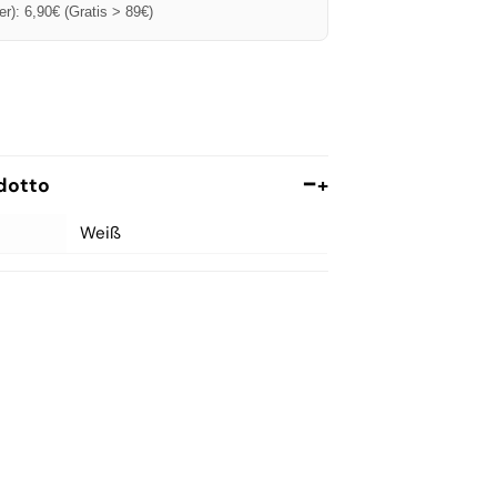
Trainingsanzüge und Jogging-
r): 6,90€ (Gratis > 89€)
Sets
Umstands-Morgenmantel
Kleider und Anzüge
dotto
+
Weiß