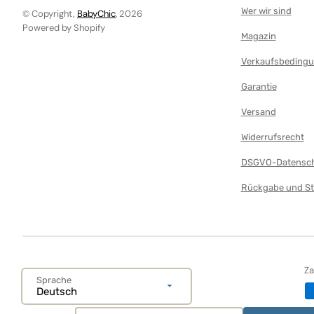
Puppenwagen
Wer wir sind
© Copyright,
BabyChic
, 2026
Powered by Shopify
Plüsch
Magazin
Pools für Kinder
Verkaufsbeding
Autostrecke
Garantie
Erste Schritte
Versand
Projektoren
Widerrufsrecht
Tablets und Smartphones
DSGVO-Datensch
Teppiche und Turnhallen
Rückgabe und St
Teppich
Spieltisch
Kinderzelt
Traktoren
Z
Sprache
Baby-Dreirad
Deutsch
Glocken und Rasseln