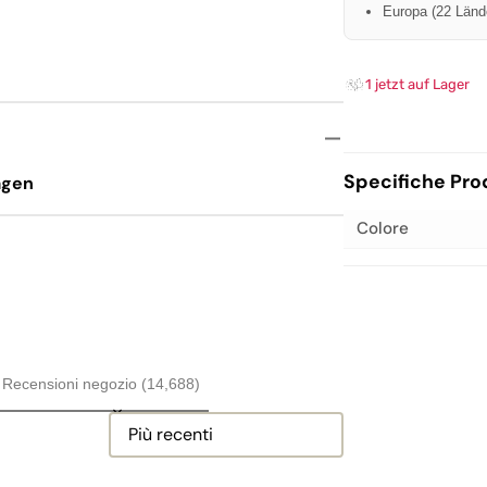
äder
Europa (22 Lände
e
tz
stell
1 jetzt auf Lager
ett
Specifiche Pro
agen
Colore
Recensioni negozio (14,688)
Sort reviews by