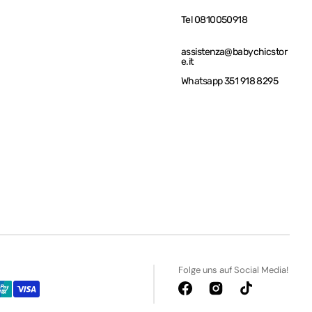
Tel 0810050918
assistenza@babychicstor
e.it
Whatsapp 351 918 8295
Folge uns auf Social Media!
Facebook
Instagram
TikTok