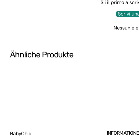
Sii il primo a sc
Brettspiele
Scrivi un
Schönheitsspiele
Gartenspiele
Nessun ele
Reinigungsspiele
Holzspiele
Ähnliche Produkte
Wiegenmobile
Mobiles und Spieluhren
Malschürze
Tafel für Kinder
Spielzeugautos
Roller
Elektrische Motorräder
Fitnessstudios
INFORMATION
BabyChic