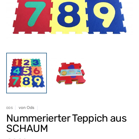
in
Galerieansicht
öffnen
von
Ods
ODS
Nummerierter Teppich aus
SCHAUM