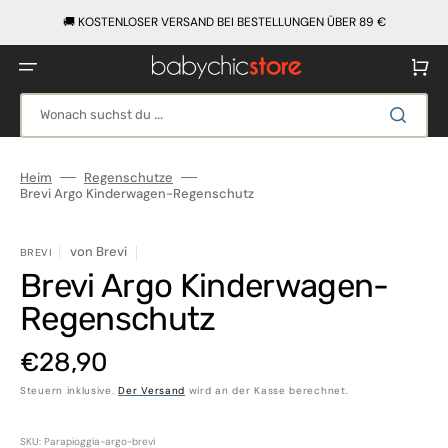
Direkt
zum
🚚 KOSTENLOSER VERSAND BEI BESTELLUNGEN ÜBER 89 €
Inhalt
Warenko
Wonach suchst du ...
Heim
Regenschutze
Brevi Argo Kinderwagen-Regenschutz
von
Brevi
BREVI
Brevi Argo Kinderwagen-
Regenschutz
Normaler
€28,90
Steuern inklusive.
Der Versand
wird an der Kasse berechnet.
Preis
SKU: Parapioggia-argo-brevi