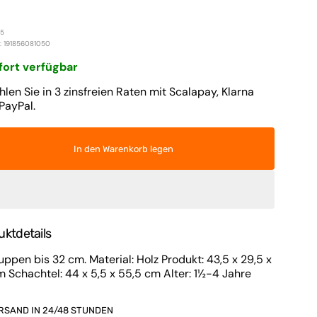
n und Bezüge für
Wochenbetthülle
Preis
tten
Flip-Flops und Hausschuhe
05
dersitze
he und Kinderbettbezüge
: 191856081050
Intim
kg)
fort verfügbar
Schwangerschaftsunterwäsche
avicella
chen
hlen Sie in 3 zinsfreien Raten mit Scalapay, Klarna
Trikots und T-Shirts
PayPal.
Medien
en und Stoßstangen
2
Sonnenbrille
in
-Set für Kinderbett
Galerieansicht
In den Warenkorb legen
Hosen und Leggings
öffnen
-Set für Kinderbett
Umstandspyjama
Kinder
ttlaken-Set
Pole
 für Kinderbett
Still-BH
uktdetails
nder
Schlafsack
uppen bis 32 cm. Material: Holz Produkt: 43,5 x 29,5 x
Schuhe und Hausschuhe
 Schachtel: 44 x 5,5 x 55,5 cm Alter: 1½-4 Jahre
T-Shirts
RSAND IN 24/48 STUNDEN