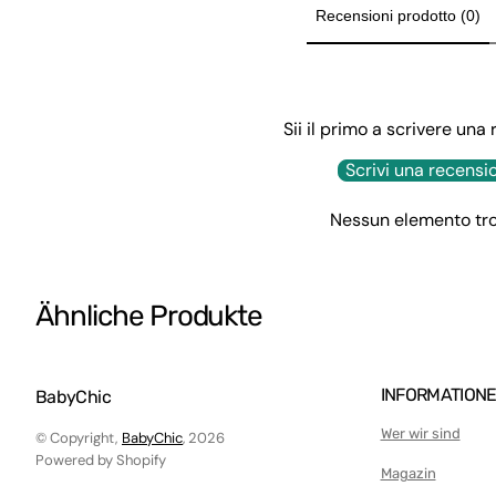
Brettspiele
Recensioni prodotto (0)
Schönheitsspiele
Gartenspiele
Reinigungsspiele
Sii il primo a scrivere una
Holzspiele
Scrivi una recensi
Wiegenmobile
Nessun elemento tr
Mobiles und Spieluhren
Malschürze
Ähnliche Produkte
Tafel für Kinder
Spielzeugautos
Roller
INFORMATION
BabyChic
Elektrische Motorräder
Wer wir sind
© Copyright,
BabyChic
, 2026
Powered by Shopify
Fitnessstudios
Magazin