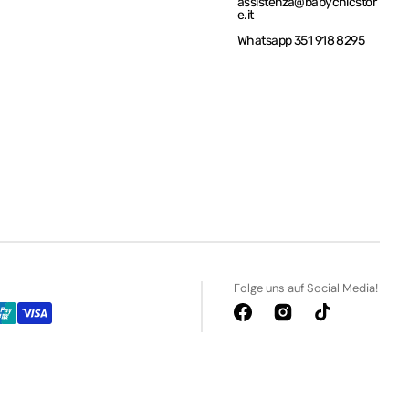
assistenza@babychicstor
e.it
Whatsapp 351 918 8295
Folge uns auf Social Media!
Facebook
Instagram
TikTok