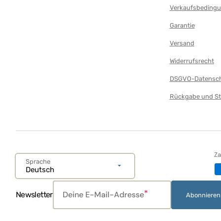
Puppenwagen
Verkaufsbeding
Plüsch
Garantie
Pools für Kinder
Versand
Autostrecke
Widerrufsrecht
Erste Schritte
DSGVO-Datensch
Projektoren
Rückgabe und St
Tablets und Smartphones
Teppiche und Turnhallen
Teppich
Spieltisch
Z
Sprache
Deutsch
Kinderzelt
Traktoren
Deine E-Mail-Adresse
Newsletter
Abonnieren
Baby-Dreirad
Glocken und Rasseln