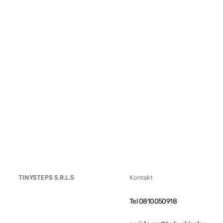
TINYSTEPS S.R.L.S
Kontakt
Tel 0810050918