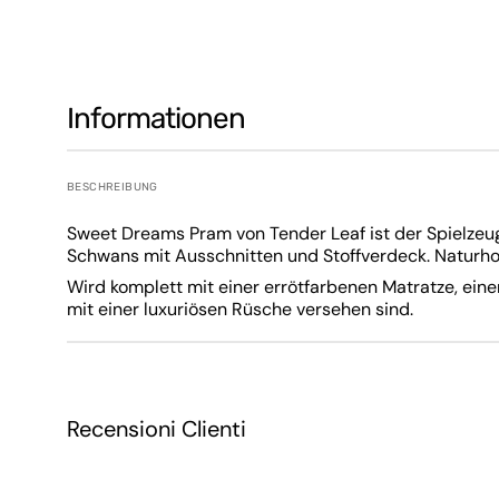
Kinderwagenr
Spielzeug-Haushaltsgerät
Kinderwagensi
Sportspielzeug
Kinderwagenge
Badespiele
Informationen
Hochstuhltabl
Kreative Spiele
Doktorspiele
BESCHREIBUNG
Lernspiele
Sweet Dreams Pram von Tender Leaf ist der Spielzeug
Montessori-Spiele
Schwans mit Ausschnitten und Stoffverdeck. Naturho
Wird komplett mit einer errötfarbenen Matratze, eine
Musikalische Spiele
mit einer luxuriösen Rüsche versehen sind.
Kinderwagenspiele
Spiele für erste Aktivitäten
Hochstuhlspiele
Recensioni Clienti
Spiele im Freien
Strandspiele