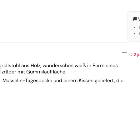
äder
e
tz
🚚 
stell
ett
2 j
rollstuhl aus Holz, wunderschön weiß in Form eines
lzräder mit Gummilauffläche.
r Musselin-Tagesdecke und einem Kissen geliefert, die