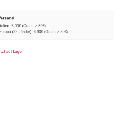
Trainingsanzüge und Jogging-
Sets
Umstands-Morgenmantel
Versand
Kleider und Anzüge
Italien: 6,90€ (Gratis > 89€)
Europa (22 Länder): 6,90€ (Gratis > 89€)
etzt auf Lager