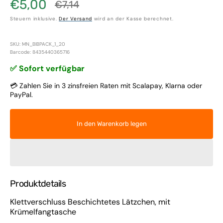
€5,00
€7,14
Verkaufspreis
Normaler
Steuern inklusive.
Der Versand
wird an der Kasse berechnet.
Preis
SKU: MN_BIBPACK_1_20
Barcode: 8435440365716
✅ Sofort verfügbar
💳 Zahlen Sie in 3 zinsfreien Raten mit Scalapay, Klarna oder
PayPal.
In den Warenkorb legen
Produktdetails
Klettverschluss Beschichtetes Lätzchen, mit
Krümelfangtasche