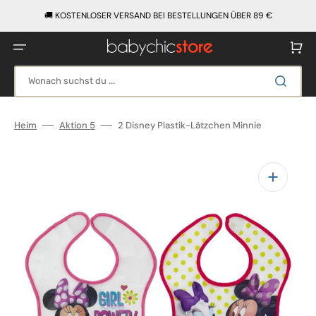
Direkt
zum
🚚 KOSTENLOSER VERSAND BEI BESTELLUNGEN ÜBER 89 €
Inhalt
Warenko
Wonach suchst du ...
Heim
Aktion 5
2 Disney Plastik-Lätzchen Minnie
Medien
1