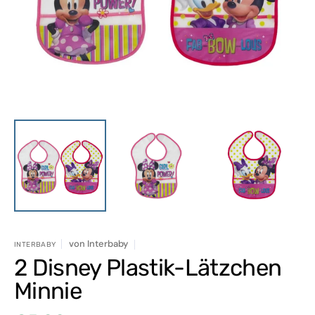
in
Galerieansicht
öffnen
von
Interbaby
INTERBABY
2 Disney Plastik-Lätzchen
Minnie