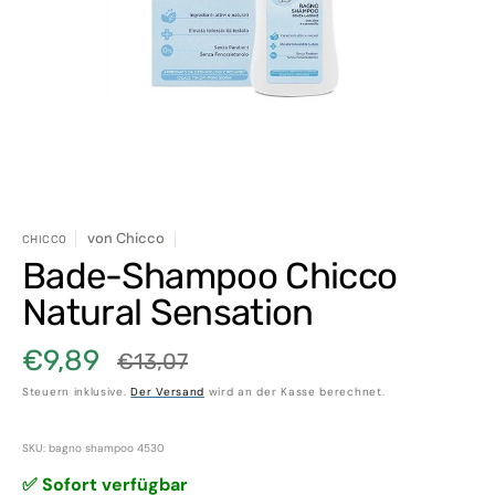
in
Galerieansicht
öffnen
von
Chicco
CHICCO
Bade-Shampoo Chicco
Natural Sensation
€9,89
€13,07
Verkaufspreis
Normaler
Steuern inklusive.
Der Versand
wird an der Kasse berechnet.
Preis
SKU: bagno shampoo 4530
✅ Sofort verfügbar