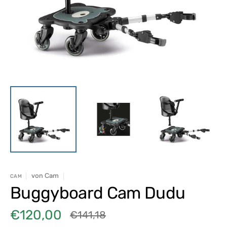
in
Galerieansicht
öffnen
von
Cam
CAM
Buggyboard Cam Dudu
€120,00
€141,18
Verkaufspreis
Normaler