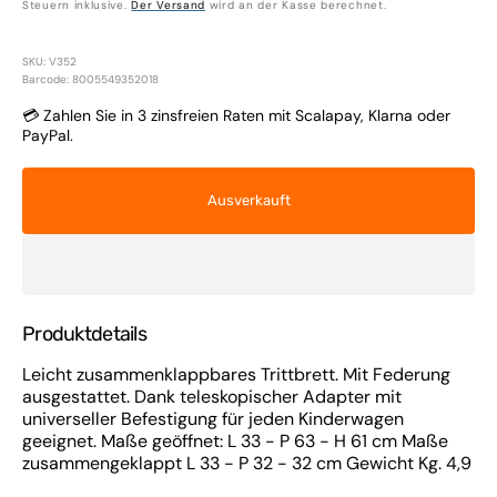
Steuern inklusive.
Der Versand
wird an der Kasse berechnet.
Preis
SKU: V352
Barcode: 8005549352018
💳 Zahlen Sie in 3 zinsfreien Raten mit Scalapay, Klarna oder
PayPal.
Ausverkauft
Produktdetails
Leicht zusammenklappbares Trittbrett. Mit Federung
ausgestattet. Dank teleskopischer Adapter mit
universeller Befestigung für jeden Kinderwagen
geeignet. Maße geöffnet: L 33 - P 63 - H 61 cm Maße
zusammengeklappt L 33 - P 32 - 32 cm Gewicht Kg. 4,9