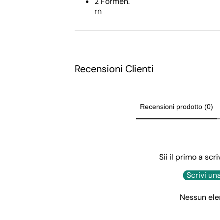
2 Formen.
Brettspiele
rn
Schönheitsspiele
Gartenspiele
Reinigungsspiele
Recensioni Clienti
Holzspiele
Wiegenmobile
Mobiles und Spieluhren
Recensioni prodotto (0)
Malschürze
Tafel für Kinder
Sii il primo a sc
Spielzeugautos
Roller
Scrivi un
Elektrische Motorräder
Nessun ele
Fitnessstudios