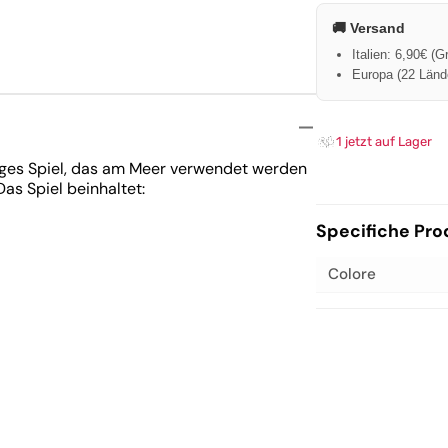
äder
e
🚚 Versand
tz
Italien: 6,90€ (G
stell
Europa (22 Lände
ett
1 jetzt auf Lager
tiges Spiel, das am Meer verwendet werden
as Spiel beinhaltet:
Specifiche Pro
Colore