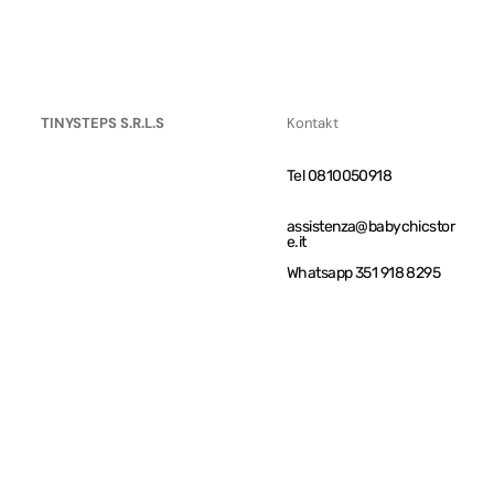
TINYSTEPS S.R.L.S
Kontakt
Tel 0810050918
assistenza@babychicstor
e.it
Whatsapp 351 918 8295