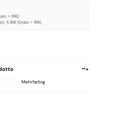
Trainingsanzüge und Jogging-
Sets
Umstands-Morgenmantel
ratis > 89€)
r): 6,90€ (Gratis > 89€)
Kleider und Anzüge
dotto
+
Mehrfarbig