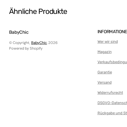
Puppenwagen
Ähnliche Produkte
Plüsch
Pools für Kinder
Autostrecke
INFORMATION
BabyChic
Erste Schritte
Wer wir sind
© Copyright,
BabyChic
, 2026
Powered by Shopify
Projektoren
Magazin
Tablets und Smartphones
Verkaufsbeding
Teppiche und Turnhallen
Garantie
Teppich
Versand
Spieltisch
Widerrufsrecht
Kinderzelt
DSGVO-Datensch
Traktoren
Rückgabe und St
Baby-Dreirad
Glocken und Rasseln