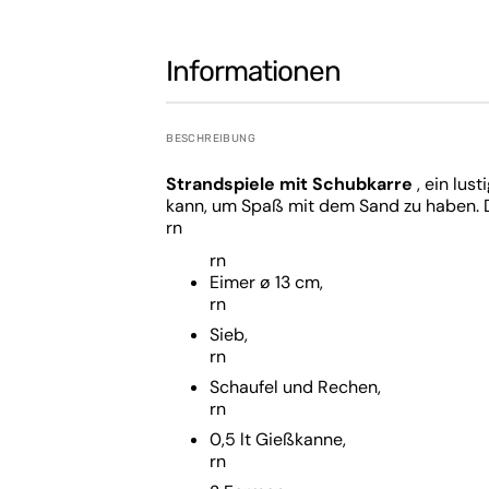
Kinderwagenr
Spielzeug-Haushaltsgerät
Kinderwagensi
Sportspielzeug
Informationen
Kinderwagenge
Badespiele
Hochstuhltabl
Kreative Spiele
BESCHREIBUNG
Doktorspiele
Strandspiele mit Schubkarre
, ein lus
kann, um Spaß mit dem Sand zu haben. D
Lernspiele
rn
Montessori-Spiele
rn
Musikalische Spiele
Eimer ø 13 cm,
rn
Kinderwagenspiele
Sieb,
Spiele für erste Aktivitäten
rn
Schaufel und Rechen,
Hochstuhlspiele
rn
Spiele im Freien
0,5 lt Gießkanne,
rn
Strandspiele